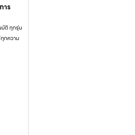
ิการ
ัติ ทุกรุ่น
ย์ทุกความ