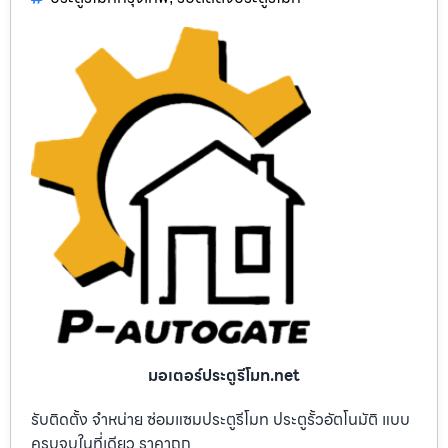
มอเตอร์ประตูรีโมท.net
รับติดตั้ง จำหน่าย ซ่อมแซมประตูรีโมท ประตูรั้วอัตโนมัติ แบบ
ครบจบในที่เดียว ราคาถูก