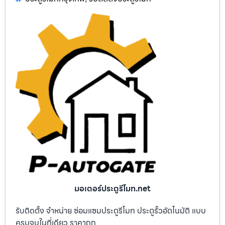
มอเตอร์ประตูรีโมท.net
รับติดตั้ง จำหน่าย ซ่อมแซมประตูรีโมท ประตูรั้วอัตโนมัติ แบบ
ครบจบในที่เดียว ราคาถูก