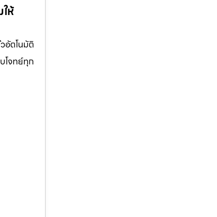
มให้
วอัตโนมัติ
อบโจทย์ทุก