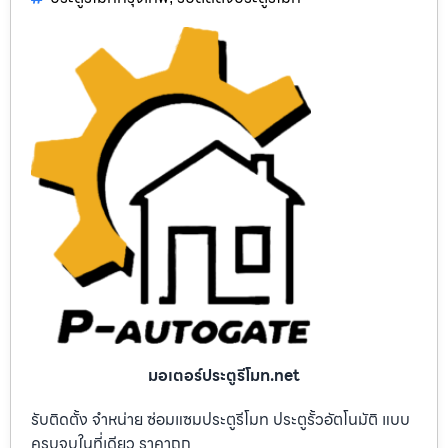
มอเตอร์ประตูรีโมท.net
รับติดตั้ง จำหน่าย ซ่อมแซมประตูรีโมท ประตูรั้วอัตโนมัติ แบบ
ครบจบในที่เดียว ราคาถูก