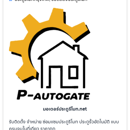
มอเตอร์ประตูรีโมท.net
รับติดตั้ง จำหน่าย ซ่อมแซมประตูรีโมท ประตูรั้วอัตโนมัติ แบบ
ครบจบในที่เดียว ราคาถูก