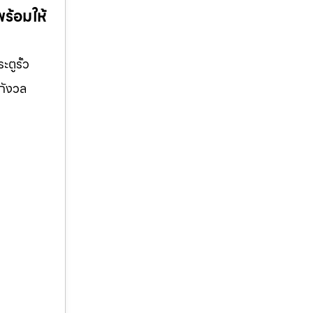
พร้อมให้
ตูรั้ว
้กังวล