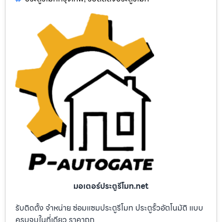
มอเตอร์ประตูรีโมท.net
รับติดตั้ง จำหน่าย ซ่อมแซมประตูรีโมท ประตูรั้วอัตโนมัติ แบบ
ครบจบในที่เดียว ราคาถูก