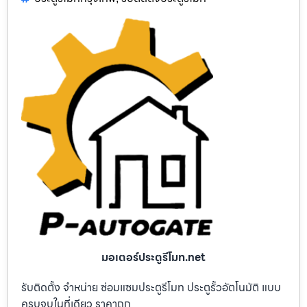
มอเตอร์ประตูรีโมท.net
รับติดตั้ง จำหน่าย ซ่อมแซมประตูรีโมท ประตูรั้วอัตโนมัติ แบบ
ครบจบในที่เดียว ราคาถูก