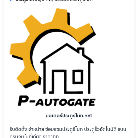
มอเตอร์ประตูรีโมท.net
รับติดตั้ง จำหน่าย ซ่อมแซมประตูรีโมท ประตูรั้วอัตโนมัติ แบบ
ครบจบในที่เดียว ราคาถูก